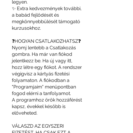
legyen.
✨ Extra kedvezmények további,
a babád fejlődését és
megkönnyebbülését támogató
kurzusokhoz.
❓HOGYAN CSATLAKOZHATSZ❓
Nyomj lentebb a Csatlakozás
gombra. Ha már van fiókod
jelentkezz be. Ha új vagy itt,
hozz létre egy fiókot. A rendszer
végigvisz a kártyás fizetési
folyamaton. A fiókodban a
"Programjaim" menüpontban
fogod elérni a tanfolyamot.
A programhoz örök hozzáférést
kapsz, évekkel később is
előveheted.
VÁLASZD AZ EGYSZERI
FIZETÉST, HA CSAK EZT A