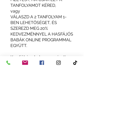
TANFOLYAMOT KÉRED,
vagy
VÁLASZD A 2 TANFOLYAM 1-
BEN LEHETŐSÉGET, ÉS
SZEREZD MEG 20%
KEDVEZMÉNNYEL A HASFÁJÓS
BABÁK ONLINE PROGRAMMAL
EGYÜTT.
Kezdjük is a babamasszázst!
Molnár Zsóka
babamasszázs és babajóga
oktató, kólika konzultáns
Instructors