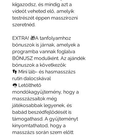
kiigazodsz, és mindig azt a
videót veheted elő, amelyik
testrészét éppen masszírozni
szeretnéd.
EXTRA! 🎁A tanfolyamhoz
bónuszok is járnak, amelyek a
programba vannak foglalva
BÓNUSZ modulként. Az ajándék
bónuszok a következők:
👣 Mini láb- és hasmasszázs
rutin dalocskával
👅 Letölthető
mondókagyűjtemény, hogy a
masszázsaitok még
játékosabbak legyenek, és
babád beszédfejlődését is
támogathasd. A gyűjteményt
kinyomtathatod, hogy a
masszázs során szem előtt