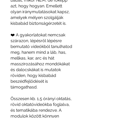
babát, mikor NEM, de főképp
azt, hogy hogyan. Emellett
olyan iránymutatásokat kapsz,
amelyek mélyen szolgálják
kisbabád biztonságérzetét is.
❤️ A gyakorlatokat nemcsak
szárazon, lépésről lépésre
bemutató videókból tanulhatod
meg, hanem mind a láb, has,
mellkas, kar, arc és hát
masszírozásához mondókákat
és dalocskákat is mutatok
röviden, hogy kisbabád
beszédfejlődését is
támogathasd.
Összesen kb. 1,5 órányi oktatás,
rövid oktatóvideókba foglalva,
és tematikába rendezve. A
modulok között könnyen