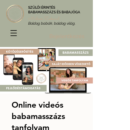
SZÜLŐI ÉRINTÉS
BABAMASSZÁZS ÉS BABAJÓGA
Molnár Zsókával
Boldog babák, boldog világ.
Bejelentkezés
Online videós
babamasszázs
tanfolyam