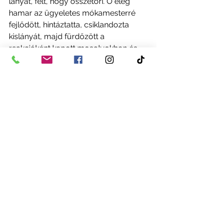
lányát, félt, hogy összetöri. Ő elég 
hamar az ügyeletes mókamesterré 
fejlődött, hintáztatta, csiklandozta 
kislányát, majd fürdőzött a 
reakcióként kapott mosolyokban és 
nevetésekben. És, bár a 
kiterjesztett 
gondoskodás
 (etette a kislányát, és 
babaruhákat is vett neki, – segítette a 
korai kötődésüket, de 
a közös játék
betonozta azt be. 
„Amikor hazaértem, és a 
kislányom eldobta, amivel 
épp játszott, hogy 
odamászhasson hozzám, az 
nagyon különleges élmény 
volt a számomra.”