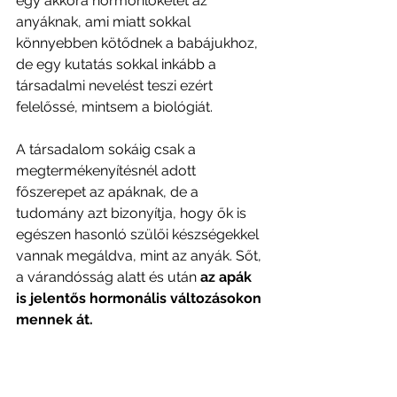
egy akkora hormonlöketet az 
anyáknak, ami miatt sokkal 
könnyebben kötődnek a babájukhoz, 
de egy kutatás sokkal inkább a 
társadalmi nevelést teszi ezért 
felelőssé, mintsem a biológiát. 
A társadalom sokáig csak a 
megtermékenyítésnél adott 
főszerepet az apáknak, de a 
tudomány azt bizonyítja, hogy ők is 
egészen hasonló szülői készségekkel 
vannak megáldva, mint az anyák. Sőt, 
a várandósság alatt és után 
az apák 
is jelentős hormonális változásokon 
mennek át.