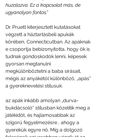
huzalozva. Ez a kapcsolat más, de 
ugyanolyan fontos.”
Dr. Pruett kiterjesztett kutatásokat 
végzett a háztartásbeli apukák 
körében, Connecticutban. Az apáknak 
e csoportja bebizonyította, hogy ők is 
tudnak gondoskodók lenni, képesek 
gyorsan megtanulni 
megkülönböztetni a baba sírásait, 
mégis az anyákétól különböző, „apás” 
a gyereknevelési stílusuk:
az apák inkább amolyan „durva-
bukdácsoló” stílusban közelítik meg a 
játékidőt, és hajlamosabbak az 
szigorú fegyelmezésre , ahogy a 
gyerekük egyre nő. Míg a dolgozó 