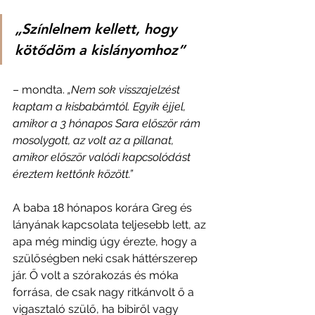
„Színlelnem kellett, hogy 
kötődöm a kislányomhoz” 
– mondta. 
„Nem sok visszajelzést 
kaptam a kisbabámtól. Egyik éjjel, 
amikor a 3 hónapos Sara először rám 
mosolygott, az volt az a pillanat, 
amikor először valódi kapcsolódást 
éreztem kettőnk között.”
A baba 18 hónapos korára Greg és 
lányának kapcsolata teljesebb lett, az 
apa még mindig úgy érezte, hogy a 
szülőségben neki csak háttérszerep 
jár. Ő volt a szórakozás és móka 
forrása, de csak nagy ritkánvolt ő a 
vigasztaló szülő, ha bibiről vagy 