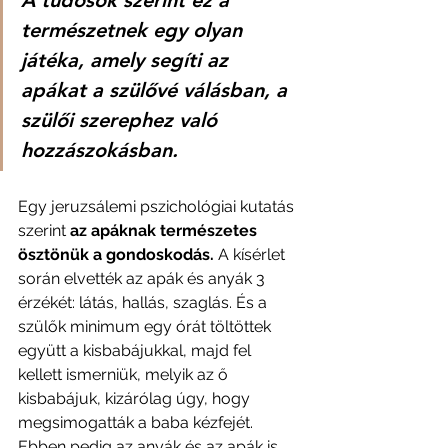
természetnek egy olyan 
játéka, amely segíti az 
apákat a szülővé válásban, a 
szülői szerephez való 
hozzászokásban.
Egy jeruzsálemi pszichológiai kutatás 
szerint 
az apáknak természetes 
ösztönük a gondoskodás.
 A kísérlet 
során elvették az apák és anyák 3 
érzékét: látás, hallás, szaglás. És a 
szülők minimum egy órát töltöttek 
együtt a kisbabájukkal, majd fel 
kellett ismerniük, melyik az ő 
kisbabájuk, kizárólag úgy, hogy 
megsimogatták a baba kézfejét. 
Ebben pedig az anyák és az apák is 