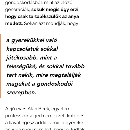
gondoskodásból, mint az előző 
generációk, 
sokuk mégis úgy érzi, 
hogy csak tartalékszülők az anya 
mellett.
 Sokan azt mondják, hogy
a gyerekükkel való 
kapcsolatuk sokkal 
játékosabb, mint a 
feleségüké, és sokkal tovább 
tart nekik, mire megtalálják 
magukat a gondoskodói 
szerepben.
A 40 éves Alan Beck, egyetemi 
professzorsegéd nem érzett kötődést 
a fiával egész addig, amíg a gyereke 
annyira nagy nem lett, hogy el tudták 