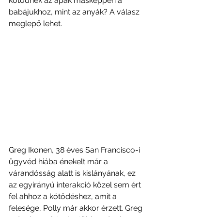
kötődnek az apák másképpen a 
babájukhoz, mint az anyák? A válasz 
meglepő lehet.
Greg Ikonen, 38 éves San Francisco-i 
ügyvéd hiába énekelt már a 
várandósság alatt is kislányának, ez 
az egyirányú interakció közel sem ért 
fel ahhoz a kötődéshez, amit a 
felesége, Polly már akkor érzett. Greg 