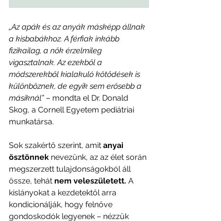
„Az apák és az anyák másképp állnak 
a kisbabákhoz. A férfiak inkább 
fizikailag, a nők érzelmileg 
vigasztalnak. Az ezekből a 
módszerekből kialakuló kötődések is 
különböznek, de egyik sem erősebb a 
másiknál”
 – mondta el Dr. Donald 
Skog, a Cornell Egyetem pediátriai 
munkatársa.
Sok szakértő szerint, amit 
anyai 
ösztönnek
 nevezünk, az az élet során 
megszerzett tulajdonságokból áll 
össze, tehát 
nem veleszületett. 
A 
kislányokat a kezdetektől arra 
kondicionálják, hogy felnőve 
gondoskodók legyenek – nézzük 