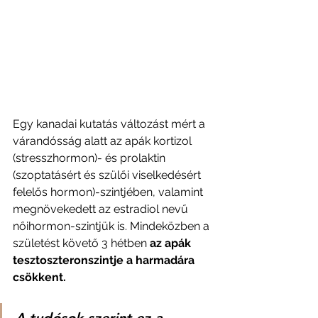
Egy kanadai kutatás változást mért a 
várandósság alatt az apák kortizol 
(stresszhormon)- és prolaktin 
(szoptatásért és szülői viselkedésért 
felelős hormon)-szintjében, valamint 
megnövekedett az estradiol nevű 
nőihormon-szintjük is. Mindeközben a 
születést követő 3 hétben 
az apák 
tesztoszteronszintje a harmadára 
csökkent. 
A tudósok szerint ez a 