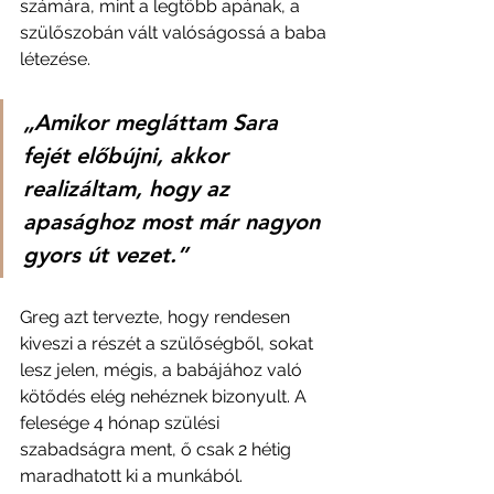
számára, mint a legtöbb apának, a 
szülőszobán vált valóságossá a baba 
létezése. 
„Amikor megláttam Sara 
fejét előbújni, akkor 
realizáltam, hogy az 
apasághoz most már nagyon 
gyors út vezet.”
Greg azt tervezte, hogy rendesen 
kiveszi a részét a szülőségből, sokat 
lesz jelen, mégis, a babájához való 
kötődés elég nehéznek bizonyult. A 
felesége 4 hónap szülési 
szabadságra ment, ő csak 2 hétig 
maradhatott ki a munkából. 