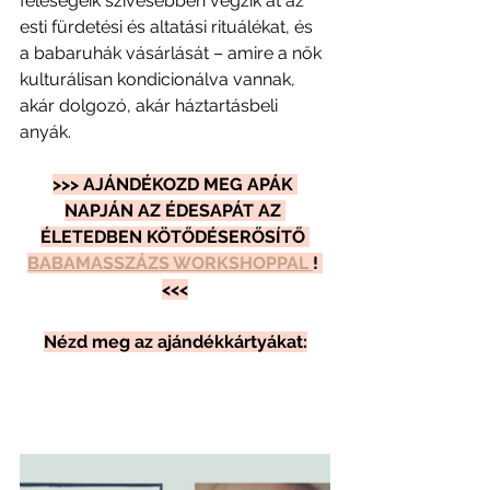
feleségeik szívesebben végzik át az 
esti fürdetési és altatási rituálékat, és 
a babaruhák vásárlását – amire a nők 
kulturálisan kondicionálva vannak, 
akár dolgozó, akár háztartásbeli 
anyák.
>>> AJÁNDÉKOZD MEG APÁK 
NAPJÁN AZ ÉDESAPÁT AZ 
ÉLETEDBEN KÖTŐDÉSERŐSÍTŐ 
BABAMASSZÁZS WORKSHOPPAL 
! 
<<<
Nézd meg az ajándékkártyákat: