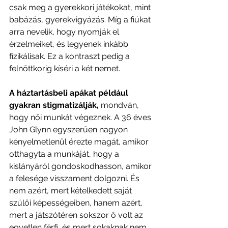
csak meg a gyerekkori játékokat, mint 
babázás, gyerekvigyázás. Míg a fiúkat 
arra nevelik, hogy nyomják el 
érzelmeiket, és legyenek inkább 
fizikálisak. Ez a kontraszt pedig a 
felnőttkorig kíséri a két nemet. 
A háztartásbeli apákat például 
gyakran stigmatizálják,
 mondván, 
hogy női munkát végeznek. A 36 éves 
John Glynn egyszerűen nagyon 
kényelmetlenül érezte magát, amikor 
otthagyta a munkáját, hogy a 
kislányáról gondoskodhasson, amikor 
a felesége visszament dolgozni. És 
nem azért, mert kételkedett saját 
szülői képességeiben, hanem azért, 
mert a játszótéren sokszor ő volt az 
egyetlen férfi, és mert sokaknak nem 