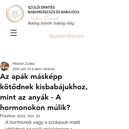
SZÜLŐI ÉRINTÉS
BABAMASSZÁZS ÉS BABAJÓGA
Molnár Zsókával
Boldog babák, boldog világ.
Bejelentkezés
Bejegyzés
Molnár Zsóka
2021. jún. 10.
5 perc olvasás
Az apák másképp
kötődnek kisbabájukhoz,
mint az anyák - A
hormonokon múlik?
Frissítve:
2021. nov. 10.
A hormonok vagy a szokások miatt 