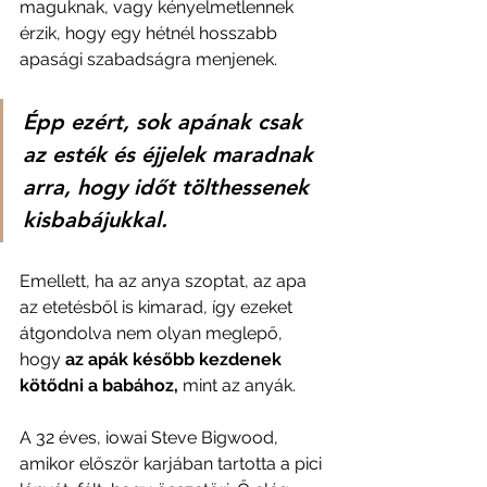
maguknak, vagy kényelmetlennek 
érzik, hogy egy hétnél hosszabb 
apasági szabadságra menjenek.
Épp ezért, sok apának csak 
az esték és éjjelek maradnak 
arra, hogy időt tölthessenek 
kisbabájukkal. 
Emellett, ha az anya szoptat, az apa 
az etetésből is kimarad, így ezeket 
átgondolva nem olyan meglepő, 
hogy 
az apák később kezdenek 
kötődni a babához, 
mint az anyák. 
A 32 éves, iowai Steve Bigwood, 
amikor először karjában tartotta a pici 