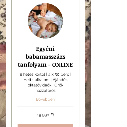
Egyéni
babamasszázs
tanfolyam - ONLINE
8 hetes kortól | 4 x 50 perc |
Heti 1 alkalom | Ajándék
oktatóvideók | Örök
hozzáférés
Bővebben
49 990
49 990 Ft
magyar
forint