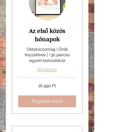
Az első közös
hónapok
Oktatócsomag | Örök
hozzáférés | +30 perces
egyéni konzultáció
Bővebben
16 990
16 990 Ft
magyar
forint
Foglalás most