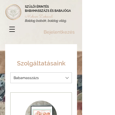
SZÜLŐI ÉRINTÉS
BABAMASSZÁZS ÉS BABAJÓGA
Molnár Zsókával
Boldog babák, boldog világ.
Bejelentkezés
Szolgáltatásaink
Babamasszázs