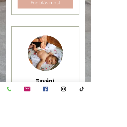
Foglalás most
Egyéni
babamasszázs
tanfolyam -
OTTHON
8 hetes kortól | 4 x 60 perc |
Heti 1 alkalom | Ajándék
oktatóvideók | Örök