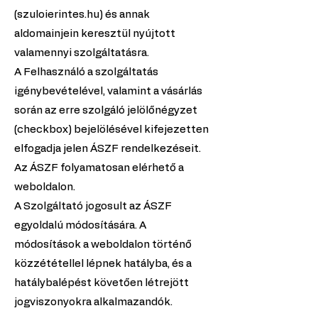
(szuloierintes.hu) és annak
aldomainjein keresztül nyújtott
valamennyi szolgáltatásra.
A Felhasználó a szolgáltatás
igénybevételével, valamint a vásárlás
során az erre szolgáló jelölőnégyzet
(checkbox) bejelölésével kifejezetten
elfogadja jelen ÁSZF rendelkezéseit.
Az ÁSZF folyamatosan elérhető a
weboldalon.
A Szolgáltató jogosult az ÁSZF
egyoldalú módosítására. A
módosítások a weboldalon történő
közzététellel lépnek hatályba, és a
hatálybalépést követően létrejött
jogviszonyokra alkalmazandók.