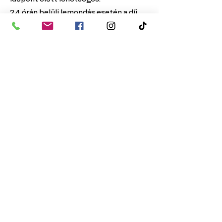
24 órán belüli lemondás esetén a díj
nem visszatérítendő.
8. Digitális szolgáltatások
A digitális tartalmak a fizetést
követően azonnal hozzáférhetővé
válnak.
A vásárló kifejezetten hozzájárul
ahhoz, hogy:
a teljesítés azonnal megkezdődjön,
ezzel elveszíti a 14 napos elállási
jogát.
9. Elállási jog
A fogyasztót 14 napos elállási jog illeti
meg a 45/2014. (II.26.) Korm. rendelet