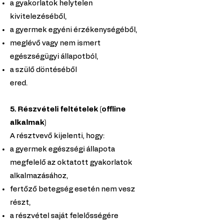
a gyakorlatok helytelen
kivitelezéséből,
a gyermek egyéni érzékenységéből,
meglévő vagy nem ismert
egészségügyi állapotból,
a szülő döntéséből
ered.
5
. Részvételi feltételek (offline
alkalmak)
A résztvevő kijelenti, hogy:
a gyermek egészségi állapota
megfelelő az oktatott gyakorlatok
alkalmazásához,
fertőző betegség esetén nem vesz
részt,
a részvétel saját felelősségére