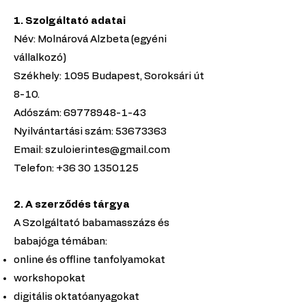
1. Szolgáltató adatai
Név: Molnárová Alzbeta (egyéni
vállalkozó)
Székhely: 1095 Budapest, Soroksári út
8-10.
Adószám: 69778948-1-43
Nyilvántartási szám: 53673363
Email: szuloierintes@gmail.com
Telefon: +36 30 1350125
2. A szerződés tárgya
A Szolgáltató babamasszázs és
babajóga témában:
online és offline tanfolyamokat
workshopokat
digitális oktatóanyagokat