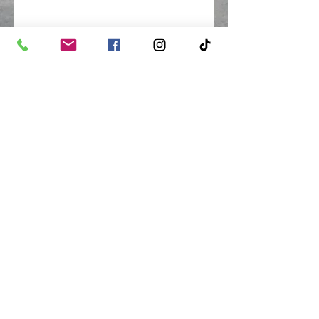
Szülői Érintés babamasszázs és babajóga
1095 Budapest, Soroksári út 8-10.
szuloierintes@gmail.com
,
+36301350125
Általános Szerződési Feltételek (ÁSZF)
Adatkezelési tájékoztató
©2020 by Szülői Érintés babamasszázs.