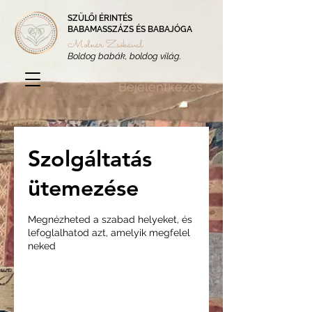
SZÜLŐI ÉRINTÉS
BABAMASSZÁZS ÉS BABAJÓGA
Molnár Zsókával
Boldog babák, boldog világ.
Bejelentkezés
Szolgáltatás
ütemezése
Megnézheted a szabad helyeket, és
lefoglalhatod azt, amelyik megfelel
neked