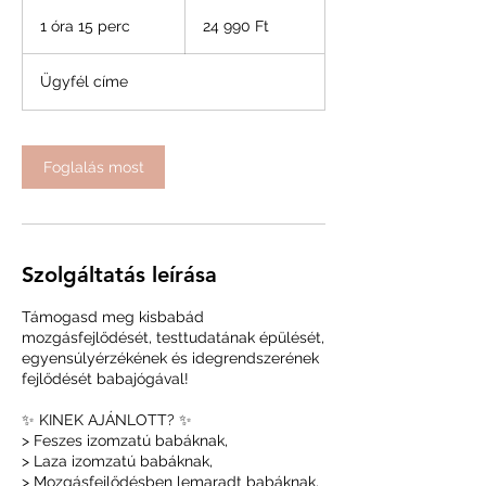
24 990
magyar
1 óra 15 perc
1
24 990 Ft
forint
ó
r
Ügyfél címe
1
5
p
e
Foglalás most
r
c
Szolgáltatás leírása
Támogasd meg kisbabád
mozgásfejlődését, testtudatának épülését,
egyensúlyérzékének és idegrendszerének
fejlődését babajógával!
✨ KINEK AJÁNLOTT? ✨
> Feszes izomzatú babáknak,
> Laza izomzatú babáknak,
> Mozgásfejlődésben lemaradt babáknak,