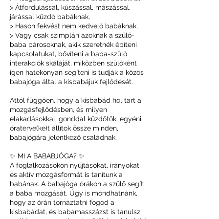
> Átfordulással, kúszással, mászással,
járással küzdő babáknak,
> Hason fekvést nem kedvelő babáknak,
> Vagy csak szimplán azoknak a szülő-
baba párosoknak, akik szeretnék építeni
kapcsolatukat, bővíteni a baba-szülő
interakciók skáláját, miközben szülőként
igen hatékonyan segíteni is tudják a közös
babajóga által a kisbabájuk fejlődését.
Attól függően, hogy a kisbabád hol tart a
mozgásfejlődésben, és milyen
elakadásokkal, gonddal küzdötök, egyéni
óraterve(ke)t állítok össze minden,
babajógára jelentkező családnak.
✨ MI A BABABJÓGA? ✨
A foglalkozásokon nyújtásokat, irányokat
és aktív mozgásformát is tanítunk a
babának. A babajóga órákon a szülő segíti
a baba mozgását. Úgy is mondhatnánk,
hogy az órán tornáztatni fogod a
kisbabádat, és babamasszázst is tanulsz