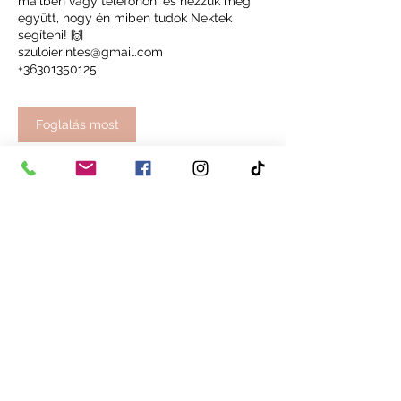
mailben vagy telefonon, és nézzük meg
együtt, hogy én miben tudok Nektek
segíteni! 🙌
szuloierintes@gmail.com
+36301350125
Foglalás most
Lemondásra vonatkozó
szabályok
Kérlek, ha nem tudsz részt venni, mondd
le a lefoglalt időpontot, hogy másnak
legyen lehetősége lefoglalni! Időpont
lemondása vagy átütemezése legfeljebb
24 órával a már lefoglalt időpont előtt
lehetséges. Egyébiránt a lefoglalt és
befizetett óra árát nem tudom
visszatéríteni. Köszönöm a megértésedet!