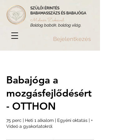
SZÜLŐI ÉRINTÉS
BABAMASSZÁZS ÉS BABAJÓGA
Molnár Zsókával
Boldog babák, boldog világ.
Bejelentkezés
Babajóga a
mozgásfejlődésért
- OTTHON
75 perc | Heti 1 alkalom | Egyéni oktatás | +
Videó a gyakorlatokról