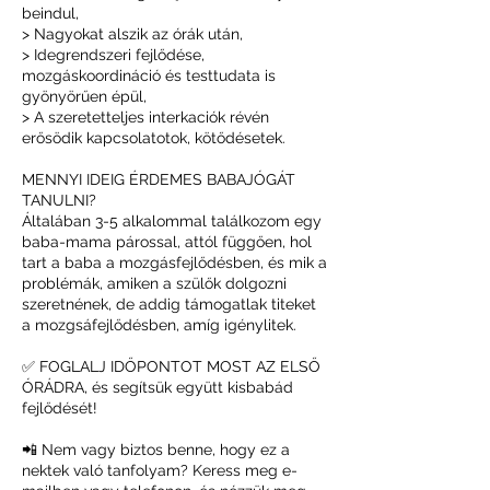
beindul,
> Nagyokat alszik az órák után,
> Idegrendszeri fejlődése,
mozgáskoordináció és testtudata is
gyönyörűen épül,
> A szeretetteljes interkaciók révén
erősödik kapcsolatotok, kötődésetek.
MENNYI IDEIG ÉRDEMES BABAJÓGÁT
TANULNI?
Általában 3-5 alkalommal találkozom egy
baba-mama párossal, attól függően, hol
tart a baba a mozgásfejlődésben, és mik a
problémák, amiken a szülők dolgozni
szeretnének, de addig támogatlak titeket
a mozgsáfejlődésben, amíg igénylitek.
✅ FOGLALJ IDŐPONTOT MOST AZ ELSŐ
ÓRÁDRA, és segítsük együtt kisbabád
fejlődését!
📲 Nem vagy biztos benne, hogy ez a
nektek való tanfolyam? Keress meg e-