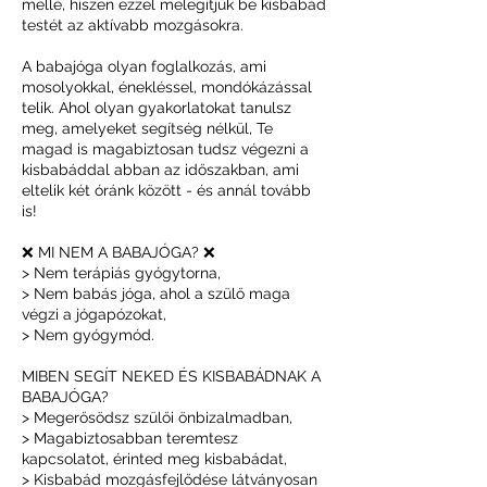
mellé, hiszen ezzel melegítjük be kisbabád
testét az aktívabb mozgásokra.
A babajóga olyan foglalkozás, ami
mosolyokkal, énekléssel, mondókázással
telik. Ahol olyan gyakorlatokat tanulsz
meg, amelyeket segítség nélkül, Te
magad is magabiztosan tudsz végezni a
kisbabáddal abban az időszakban, ami
eltelik két óránk között - és annál tovább
is!
❌ MI NEM A BABAJÓGA? ❌
> Nem terápiás gyógytorna,
> Nem babás jóga, ahol a szülő maga
végzi a jógapózokat,
> Nem gyógymód.
MIBEN SEGÍT NEKED ÉS KISBABÁDNAK A
BABAJÓGA?
> Megerősödsz szülői önbizalmadban,
> Magabiztosabban teremtesz
kapcsolatot, érinted meg kisbabádat,
> Kisbabád mozgásfejlődése látványosan