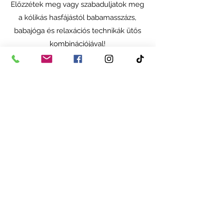
Előzzétek meg vagy szabaduljatok meg
a kólikás hasfájástól babamasszázs,
babajóga és relaxációs technikák ütős
kombinációjával!
EZ ÉRDEKEL!
Pocakidő
Támogasd kisbabád izomzatának
erősödését és mozgásfejlődését
szakértői tanácsok mentén pocakidő
technikákkal.