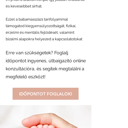
és kevesebbet sírhat.
Ezzel a babamasszázs tanfolyammal
támogatod kiegyensúlyozottságát, fizikai,
érzelmi és mentális fejlődését, valamint
bizalmi alapokra helyezed a kapcsolatotokat
Erre van szükségetek? Foglalj
időpontot ingyenes, útbaigazító online
konzultációra, és segítek megtalálni a
megfelelő eszközt!
IDŐPONTOT FOGLALOK!