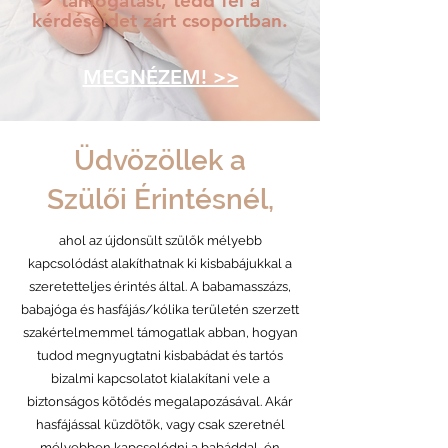
támogatást, tedd fel a
kérdéseidet zárt csoportban.
MEGNÉZEM! >>
Üdvözöllek a
Szülői Érintésnél,
ahol az újdonsült szülők mélyebb
kapcsolódást alakíthatnak ki kisbabájukkal a
szeretetteljes érintés által. A babamasszázs,
babajóga és hasfájás/kólika területén szerzett
szakértelmemmel támogatlak abban, hogyan
tudod megnyugtatni kisbabádat és tartós
bizalmi kapcsolatot kialakítani vele a
biztonságos kötődés megalapozásával. Akár
hasfájással küzdötök, vagy csak szeretnél
mélyebben kapcsolódni a babáddal, én