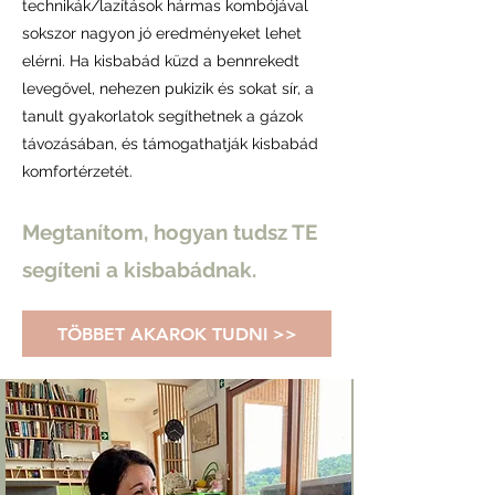
technikák/lazítások hármas kombójával
sokszor nagyon jó eredményeket lehet
elérni. Ha kisbabád küzd a bennrekedt
levegővel, nehezen pukizik és sokat sír, a
tanult gyakorlatok segíthetnek a gázok
távozásában, és támogathatják kisbabád
komfortérzetét.
Megtanítom, hogyan tudsz TE
segíteni a kisbabádnak.
TÖBBET AKAROK TUDNI >>