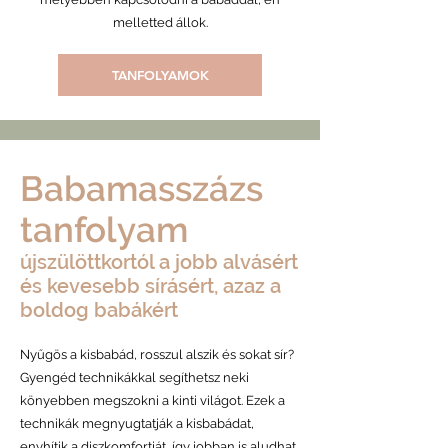
melletted állok.
TANFOLYAMOK
Babamasszázs
tanfolyam
újszülöttkortól a jobb alvásért
és kevesebb sírásért, azaz a
boldog babákért
Nyűgös a kisbabád, rosszul alszik és sokat sír?
Gyengéd technikákkal segíthetsz neki
könyebben megszokni a kinti világot. Ezek a
technikák megnyugtatják a kisbabádat,
enyhítik a diszkomfortját, így jobban is aludhat