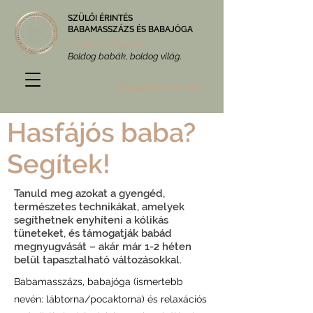
SZÜLŐI ÉRINTÉS
BABAMASSZÁZS ÉS BABAJÓGA
Molnár Zsókával
Boldog babák, boldog világ.
Bejelentkezés
Hasfájós baba?
Segítek!
Tanuld meg azokat a gyengéd,
természetes technikákat, amelyek
segíthetnek enyhíteni a kólikás
tüneteket, és támogatják babád
megnyugvását – akár már 1-2 héten
belül tapasztalható változásokkal.
Babamasszázs, babajóga (ismertebb
nevén: lábtorna/pocaktorna) és relaxációs