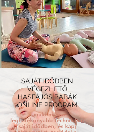
SAJÁT IDŐDBEN
VÉGEZHETŐ
HASFÁJÓS BABÁK
ONLINE PROGRAM
Tanuld meg a
leghatékonyabb technikákat
saját idődben, és kapj