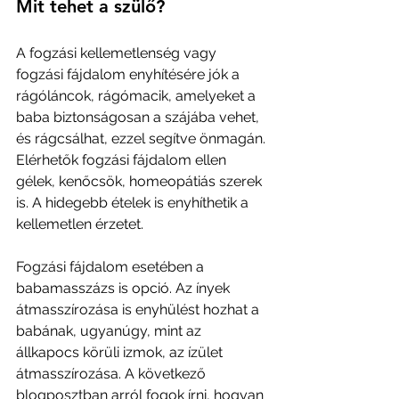
Mit tehet a szülő?
A fogzási kellemetlenség vagy 
fogzási fájdalom enyhítésére jók a 
rágóláncok, rágómacik, amelyeket a 
baba biztonságosan a szájába vehet, 
és rágcsálhat, ezzel segítve önmagán. 
Elérhetők fogzási fájdalom ellen 
gélek, kenőcsök, homeopátiás szerek 
is. A hidegebb ételek is enyhíthetik a 
kellemetlen érzetet.
Fogzási fájdalom esetében a 
babamasszázs is opció. Az ínyek 
átmasszírozása is enyhülést hozhat a 
babának, ugyanúgy, mint az 
állkapocs körüli izmok, az ízület 
átmasszírozása. A következő 
blogposztban arról fogok írni, hogyan 