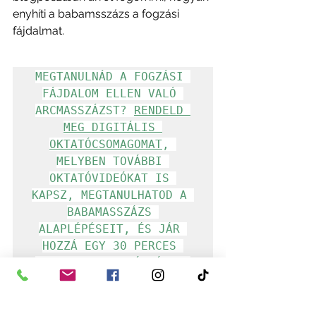
enyhíti a babamsszázs a fogzási 
fájdalmat. 
MEGTANULNÁD A FOGZÁSI 
FÁJDALOM ELLEN VALÓ 
ARCMASSZÁZST? 
RENDELD 
MEG DIGITÁLIS 
OKTATÓCSOMAGOMAT
, 
MELYBEN TOVÁBBI 
OKTATÓVIDEÓKAT IS 
KAPSZ, MEGTANULHATOD A 
BABAMASSZÁZS 
ALAPLÉPÉSEIT, ÉS JÁR 
HOZZÁ EGY 30 PERCES 
ONLINE KONZULTÁCIÓ IS!
Zsóka