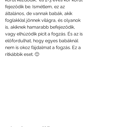
fejeződik be. Ismétlem, ez az 
általános, de vannak babák, akik 
fog(akk)al jönnek világra, és olyanok 
is, akiknek hamarabb befejeződik, 
vagy elhúzódik picit a fogzás. És az is 
előfordulhat, hogy egyes babáknál 
nem is okoz fájdalmat a fogzás. Ez a 
ritkábbik eset. 
🙂