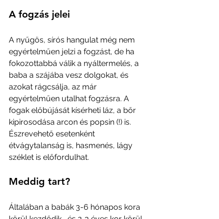
A fogzás jelei
A nyűgös, sírós hangulat még nem 
egyértelműen jelzi a fogzást, de ha 
fokozottabbá válik a nyáltermelés, a 
baba a szájába vesz dolgokat, és 
azokat rágcsálja, az már 
egyértelműen utalhat fogzásra. A 
fogak előbújását kísérheti láz, a bőr 
kipirosodása arcon és popsin (!) is. 
Észrevehető esetenként 
étvágytalanság is, hasmenés, lágy 
széklet is előfordulhat. 
Meddig tart?
Általában a babák 3-6 hónapos kora 
körül kezdődik,  és 2-3 éves kor körül 