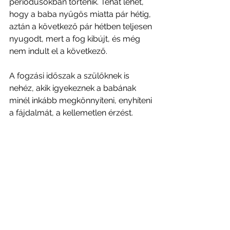
periódusokban történik. Tehát lehet, 
hogy a baba nyűgös miatta pár hétig, 
aztán a következő pár hétben teljesen 
nyugodt, mert a fog kibújt, és még 
nem indult el a következő.
A fogzási időszak a szülőknek is 
nehéz, akik igyekeznek a babának 
minél inkább megkönnyíteni, enyhíteni 
a fájdalmát, a kellemetlen érzést. 