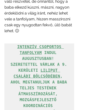
való részvétel, de onnantól, hogy a 
baba elkezd kúszni, mászni, nagyon 
érdeklődni a világ iránt, nehéz lehet 
vele a tanfolyam, hiszen masszírozni 
csak egy nyugodtan fekvő, ülő babát 
lehet. 🙂
INTENZÍV CSOPORTOS 
TANFOLYAM
 INDUL 
AUGUSZTUSBAN! 
SZERETETTEL VÁRLAK A 9. 
KERÜLETI 
LILIPUT 
CSALÁDI BÖLCSŐDÉBEN
, 
AHOL MEGTANULJUK A BABA 
TELJES TESTÉNEK 
ÁTMASSZÍROZÁSÁT, 
MOZGÁSFEJLESZTŐ 
KOORDINÁCIÓS 