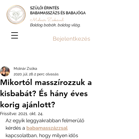
SZÜLŐI ÉRINTÉS
BABAMASSZÁZS ÉS BABAJÓGA
Molnár Zsókával
Boldog babák, boldog világ.
Bejelentkezés
Bejegyzés
Molnár Zsóka
2020. júl. 28.
2 perc olvasás
Mikortól masszírozzuk a
kisbabát? És hány éves
korig ajánlott?
Frissítve:
2021. okt. 24.
Az egyik leggyakrabban felmerülő 
kérdés a 
babamasszázzsal
kapcsolatban, hogy milyen idős 