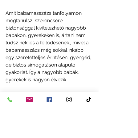
Amit babamasszázs tanfolyamon 
megtanulsz, szerencsére 
biztonsággal kivitelezhető nagyobb 
babákon, gyerekeken is, ártani nem 
tudsz neki és a fejlődésének., mivel a 
babamasszázs még sokkal inkább 
egy szeretetteljes érintésen, gyengéd, 
de biztos simogatáson alapuló 
gyakorlat. Így a nagyobb babák, 
gyerekek is nagyon élvezik.
Amíg szeretik, kérik és engedik, addig 
masszírozhatod őt szülőként, és 
mindig azokon a testrészeken, ahol 
engedik. Masszázs során mindig 
alkalmazkodj a gyereked igényeihez, 
preferenciáihoz. Ha nem élvezi, 