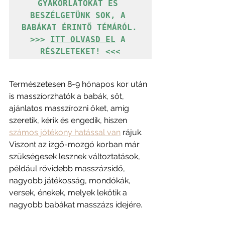
GYAKORLATOKAT ÉS 
BESZÉLGETÜNK SOK, A 
BABÁKAT ÉRINTŐ TÉMÁRÓL. 

>>> 
ITT OLVASD EL
 A 
RÉSZLETEKET! <<<
Természetesen 8-9 hónapos kor után 
is masszíorzhatók a babák, sőt, 
ajánlatos masszírozni őket, amíg 
szeretik, kérik és engedik, hiszen 
számos jótékony hatással van
 rájuk. 
Viszont az izgő-mozgó korban már 
szükségesek lesznek változtatások, 
például rövidebb masszázsidő, 
nagyobb játékosság, mondókák, 
versek, énekek, melyek lekötik a 
nagyobb babákat masszázs idejére. 