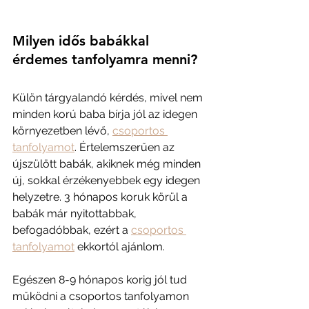
Milyen idős babákkal 
érdemes tanfolyamra menni?
Külön tárgyalandó kérdés, mivel nem 
minden korú baba bírja jól az idegen 
környezetben lévő, 
csoportos 
tanfolyamot
. Értelemszerűen az 
újszülött babák, akiknek még minden 
új, sokkal érzékenyebbek egy idegen 
helyzetre. 3 hónapos koruk körül a 
babák már nyitottabbak, 
befogadóbbak, ezért a 
csoportos 
tanfolyamot
 ekkortól ajánlom.
Egészen 8-9 hónapos korig jól tud 
működni a csoportos tanfolyamon 