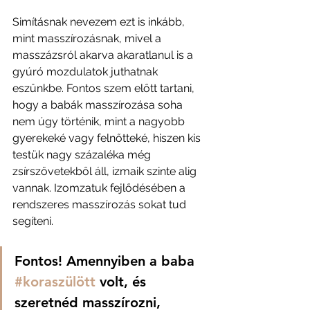
Simításnak nevezem ezt is inkább, 
mint masszírozásnak, mivel a 
masszázsról akarva akaratlanul is a 
gyúró mozdulatok juthatnak 
eszünkbe. Fontos szem előtt tartani, 
hogy a babák masszírozása soha 
nem úgy történik, mint a nagyobb 
gyerekeké vagy felnőtteké, hiszen kis 
testük nagy százaléka még 
zsírszövetekből áll, izmaik szinte alig 
vannak. Izomzatuk fejlődésében a 
rendszeres masszírozás sokat tud 
segíteni.
Fontos! 
Amennyiben a baba 
#koraszülött
 volt, és 
szeretnéd masszírozni, 