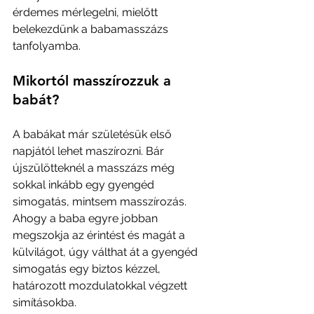
érdemes mérlegelni, mielőtt 
belekezdünk a babamasszázs 
tanfolyamba.
Mikortól masszírozzuk a 
babát?
A babákat már születésük első 
napjától lehet maszírozni. Bár 
újszülötteknél a masszázs még 
sokkal inkább egy gyengéd 
simogatás, mintsem masszírozás. 
Ahogy a baba egyre jobban 
megszokja az érintést és magát a 
külvilágot, úgy válthat át a gyengéd 
simogatás egy biztos kézzel, 
határozott mozdulatokkal végzett 
simításokba. 