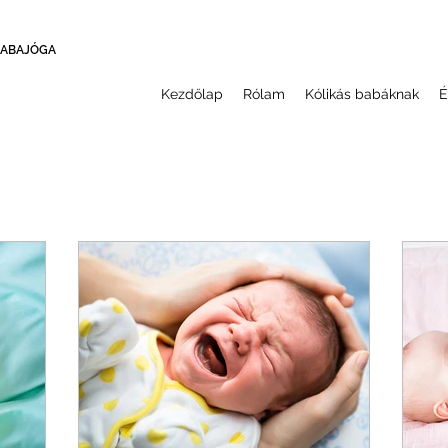
BABAJÓGA
Kezdőlap
Rólam
Kólikás babáknak
É