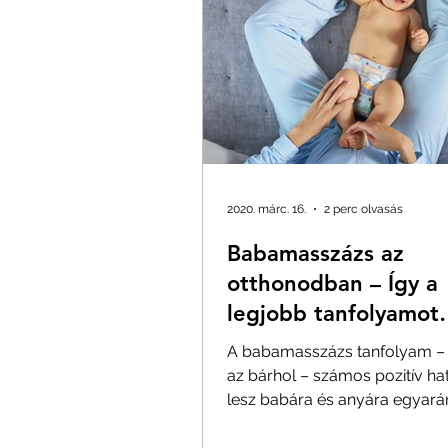
2020. márc. 16.
2 perc olvasás
Babamasszázs az
otthonodban – Így a
legjobb tanfolyamot
végezni?
A babamasszázs tanfolyam – 
az bárhol – számos pozitív ha
lesz babára és anyára egyarán
a legjobbat szeretnéd adni...