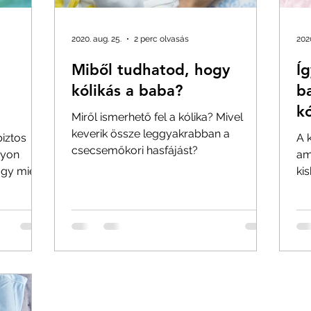
2020. aug. 25.
2 perc olvasás
202
Miből tudhatod, hogy
Íg
kólikás a baba?
b
kó
Miről ismerhető fel a kólika? Mivel
keverik össze leggyakrabban a
iztos
A 
csecsemőkori hasfájást?
gyon
am
ogy miért
ki
vig