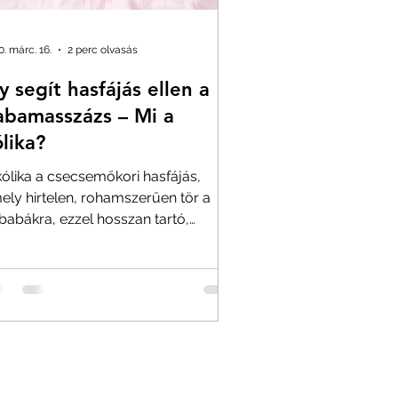
0. márc. 16.
2 perc olvasás
y segít hasfájás ellen a
abamasszázs – Mi a
lika?
kólika a csecsemőkori hasfájás,
ely hirtelen, rohamszerűen tör a
sbabákra, ezzel hosszan tartó,
asztalhatatlan, visításszerű...