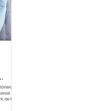
történjen
tással
t, de ha