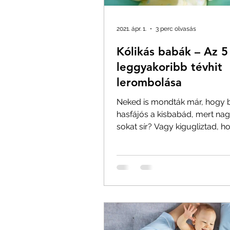
2021. ápr. 1.
3 perc olvasás
Kólikás babák – Az 5
leggyakoribb tévhit
lerombolása
Neked is mondták már, hogy b
hasfájós a kisbabád, mert na
sokat sír? Vagy kigugliztad, h
sír órákon át a babád, a...