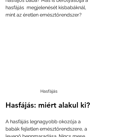
hasfájós baba? Más is befolyásolja a 
hasfájás  megjelenését kisbabáknál, 
mint az éretlen emésztőrendszer? 
Hasfájás
Hasfájás: miért alakul ki?
A hasfájás legnagyobb okozója a 
babák fejletlen emésztőrendszere, a 
levegő bennmaradása. Nincs mese, 