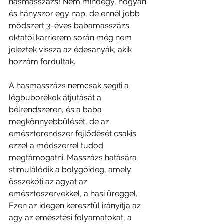
hasmasszázs! Nem mindegy, hogyan 
és hányszor egy nap, de ennél jobb 
módszert 3-éves babamasszázs 
oktatói karrierem során még nem 
jeleztek vissza az édesanyák, akik 
hozzám fordultak.
A hasmasszázs nemcsak segíti a 
légbuborékok átjutását a 
bélrendszeren, és a baba 
megkönnyebbülését, de az 
emésztőrendszer fejlődését csakis 
ezzel a módszerrel tudod 
megtámogatni. Masszázs hatására 
stimulálódik a bolygóideg, amely 
összeköti az agyat az 
emésztőszervekkel, a hasi üreggel. 
Ezen az idegen keresztül irányítja az 
agy az emésztési folyamatokat, a 