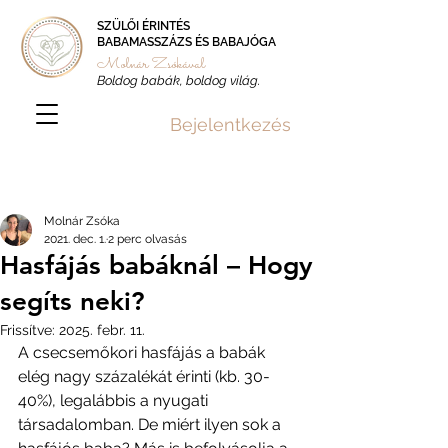
SZÜLŐI ÉRINTÉS
BABAMASSZÁZS ÉS BABAJÓGA
Molnár Zsókával
Boldog babák, boldog világ.
Bejelentkezés
Bejegyzés
Molnár Zsóka
2021. dec. 1.
2 perc olvasás
Hasfájás babáknál – Hogy
segíts neki?
Frissítve:
2025. febr. 11.
A csecsemőkori hasfájás a babák 
elég nagy százalékát érinti (kb. 30-
40%), legalábbis a nyugati 
társadalomban. De miért ilyen sok a 