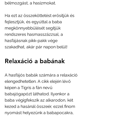
bélmozgást, a hasizmokat. 
Ha ezt az összeköttetést erősítjük és 
fejlesztjük, és egyúttal a baba 
megkönnyebbülését segítjük 
rendszeres hasmasszázzsal, a 
hasfájásnak pikk-pakk vége 
szakadhat, akár pár napon belül!
Relaxáció a babának
A hasfájós babák számára a relaxáció 
elengedhetetlen. A cikk elején lévő 
képen a Tigris a fán nevű 
babajógapózt láthatod. Ilyenkor a 
baba végigfekszik az alkarodon, két 
kezed a hasánál összeér, ezzel finom 
nyomást helyezünk a babapocakra, 