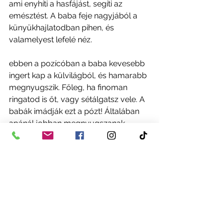
ami enyhíti a hasfájást, segíti az 
emésztést. A baba feje nagyjából a 
künyükhajlatodban pihen, és 
valamelyest lefelé néz. 
ebben a pozícóban a baba kevesebb 
ingert kap a külvilágból, és hamarabb 
megnyugszik. Főleg, ha finoman 
ringatod is őt, vagy sétálgatsz vele. A 
babák imádják ezt a pózt! Általában 
apánál jobban megnyugszanak 
ebben a pózban, mert a férfiak 
nagyobb karja nagyobb támaszt és 
biztonságérzetet jelent a számukra.
JELENTKEZZ MOST AZ 
ONLINE 
'HASFÁJÁS BABÁK' PROGRAMBA
, 
ÉS TANULJ MEG MINDENT A 
HASFÁJÓS IDŐSZAKRÓL 