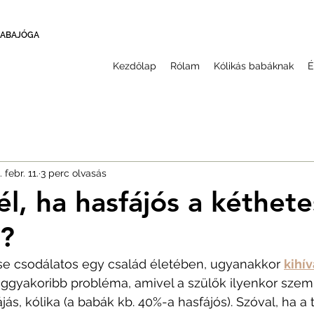
BABAJÓGA
Kezdőlap
Rólam
Kólikás babáknak
É
 febr. 11.
3 perc olvasás
él, ha hasfájós a kéthete
d?
ése csodálatos egy család életében, ugyanakkor 
kihív
eggyakoribb probléma, amivel a szülők ilyenkor szem
s, kólika (a babák kb. 40%-a hasfájós). Szóval, ha a t