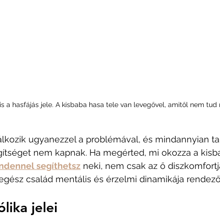
 is a hasfájás jele. A kisbaba hasa tele van levegővel, amitől nem tu
álkozik ugyanezzel a problémával, és mindannyian ta
ítséget nem kapnak. Ha megérted, mi okozza a kisb
ndennel segíthetsz
 neki, nem csak az ő diszkomfortj
 egész család mentális és érzelmi dinamikája rendező
lika jelei