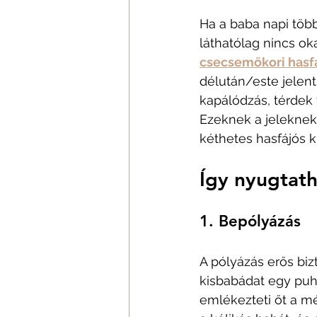
Ha a baba napi több 
láthatólag nincs ok
csecsemőkori hasfáj
délután/este jelentk
kapálódzás, térdek 
Ezeknek a jeleknek 
kéthetes hasfájós k
Így nyugtat
1. Bepólyázás
A pólyázás erős biz
kisbabádat egy puh
emlékezteti őt a m