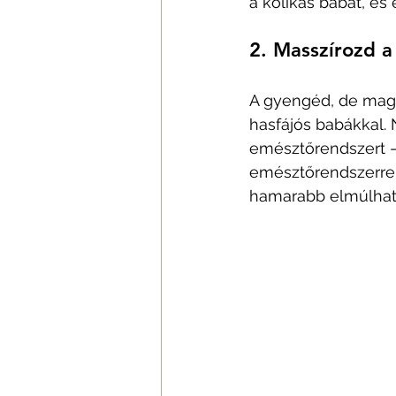
a kólikás babát, és 
2. Masszírozd a
A gyengéd, de maga
hasfájós babákkal. 
emésztőrendszert –
emésztőrendszerrel 
hamarabb elmúlhat.