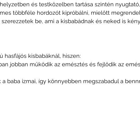
elyzetben és testközelben tartása szintén nyugtató, 
mes többféle hordozót kipróbálni, mielőtt megrendel
 szerezzetek be, ami a kisbabádnak és neked is kény
 hasfájós kisbabáknál, hiszen: 
otban jobban működik az emésztés és fejlődik az emés
 a baba izmai, így könnyebben megszabadul a benn