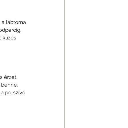
a lábtorna 
odpercig, 
iklizés 
 érzet, 
 benne. 
 a porszívó 