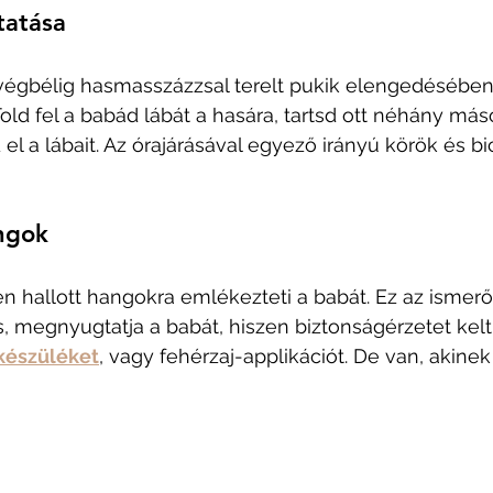
tatása
végbélig hasmasszázzsal terelt pukik elengedésében 
Told fel a babád lábát a hasára, tartsd ott néhány más
d el a lábait. Az órajárásával egyező irányú körök és bic
ngok
n hallott hangokra emlékezteti a babát. Ez az ismerős
, megnyugtatja a babát, hiszen biztonságérzetet kelt
készüléket
, vagy fehérzaj-applikációt. De van, akinek