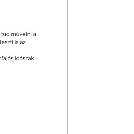
tud művelni a 
szti is az 
fájós időszak 