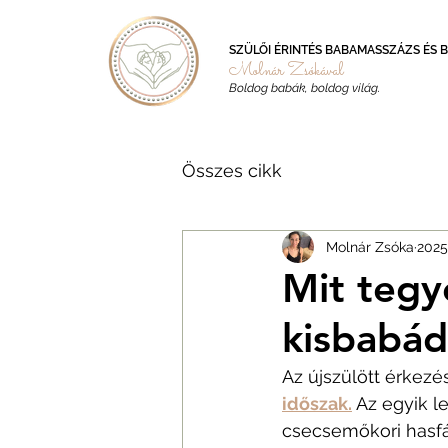
SZÜLŐI ÉRINTÉS BABAMASSZÁZS ÉS 
Molnár Zsókával
Boldog babák, boldog világ.
Összes cikk
Molnár Zsóka
2025.
Mit tegy
kisbabá
Az újszülött érkez
időszak.
 Az egyik l
csecsemőkori hasfájá