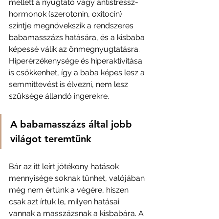
mellett a nyugtató vagy antistressz-
hormonok (szerotonin, oxitocin) 
szintje megnövekszik a rendszeres 
babamasszázs hatására, és a kisbaba 
képessé válik az önmegnyugtatásra. 
Hiperérzékenysége és hiperaktivitása 
is csökkenhet, így a baba képes lesz a 
semmittevést is élvezni, nem lesz 
szüksége állandó ingerekre.
A babamasszázs által jobb 
világot teremtünk
Bár az itt leírt jótékony hatások 
mennyisége soknak tűnhet, valójában 
még nem értünk a végére, hiszen 
csak azt írtuk le, milyen hatásai 
vannak a masszázsnak a kisbabára. A 