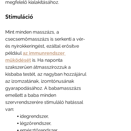
megfelelő kialakításához.
Stimuláció
Mint minden masszázs, a 
csecsemőmasszázs is serkenti a vér- 
és nyirokkeringést, ezáltal erősítve 
például 
az immunrendszer 
működését
 is. Ha naponta 
szakszerűen átmasszírozzuk a 
kisbaba testét, az nagyban hozzájárul 
az izomzatának, izomtónusának 
gyarapodásához. A babamasszázs 
emellett a baba minden 
szervrendszerére stimuláló hatással 
van:
          ⦁ idegrendszer,
          ⦁ légzőrendszer,
          ⦁ emésztőrendszer,