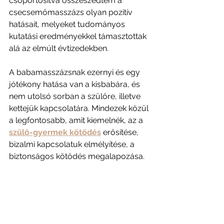
csoportosítva összeszedtem a 
csecsemőmasszázs olyan pozitív 
hatásait, melyeket tudományos 
kutatási eredményekkel támasztottak 
alá az elmúlt évtizedekben.
A babamasszázsnak ezernyi és egy 
jótékony hatása van a kisbabára, és 
nem utolsó sorban a szülőre, illetve 
kettejük kapcsolatára. Mindezek közül 
a legfontosabb, amit kiemelnék, az a 
szülő-gyermek kötődés
 erősítése, 
bizalmi kapcsolatuk elmélyítése, a 
biztonságos kötődés megalapozása.