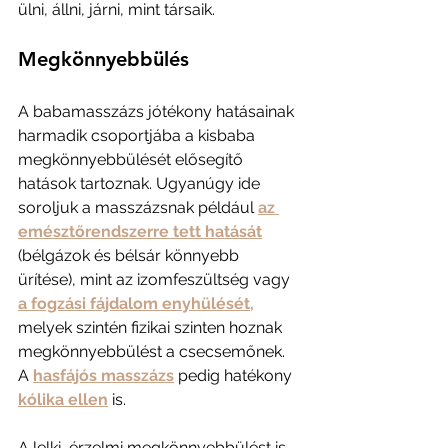
ülni, állni, járni, mint társaik.
Megkönnyebbülés
A babamasszázs jótékony hatásainak 
harmadik csoportjába a kisbaba 
megkönnyebbülését elősegítő 
hatások tartoznak. Ugyanúgy ide 
soroljuk a masszázsnak például 
az 
emésztőrendszerre tett hatását
(bélgázok és bélsár könnyebb 
ürítése), mint az izomfeszültség vagy 
a fogzási fájdalom enyhülését,
melyek szintén fizikai szinten hoznak 
megkönnyebbülést a csecsemőnek. 
A 
hasfájós masszázs
 pedig hatékony 
kólika ellen
 is.
A lelki, érzelmi megkönnyebbülést is 