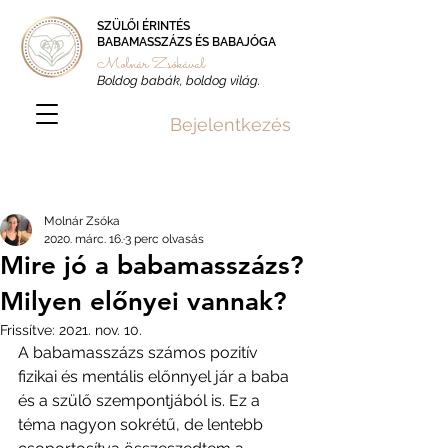
SZÜLŐI ÉRINTÉS
BABAMASSZÁZS ÉS BABAJÓGA
Molnár Zsókával
Boldog babák, boldog világ.
Bejelentkezés
Bejegyzés
Molnár Zsóka
2020. márc. 16.
3 perc olvasás
Mire jó a babamasszázs?
Milyen előnyei vannak?
Frissítve:
2021. nov. 10.
A babamasszázs számos pozitív 
fizikai és mentális előnnyel jár a baba 
és a szülő szempontjából is. Ez a 
téma nagyon sokrétű, de lentebb 