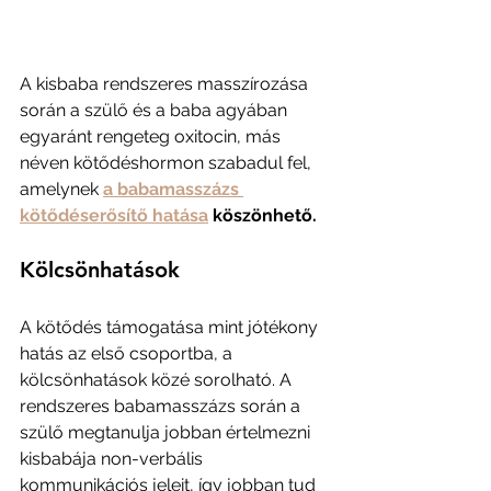
A kisbaba rendszeres masszírozása 
során a szülő és a baba agyában 
egyaránt rengeteg oxitocin, más 
néven kötődéshormon szabadul fel, 
amelynek 
a babamasszázs 
kötődéserősítő hatása
 köszönhető.
Kölcsönhatások
A kötődés támogatása mint jótékony 
hatás az első csoportba, a 
kölcsönhatások közé sorolható. A 
rendszeres babamasszázs során a 
szülő megtanulja jobban értelmezni 
kisbabája non-verbális 
kommunikációs jeleit, így jobban tud 