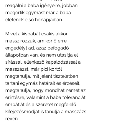
reagálni a baba igényeire, jobban 
megértik egymást már a baba 
életének első hónapjaiban.
Mivel a kisbabát csakis akkor 
masszírozzuk, amikor ő erre 
engedélyt ad, azaz befogadó 
állapotban van, és nem utasítja el 
sírással, ellenkező kapálódzással a 
masszázst, már pici kortól 
megtanulja, mit jelent tiszteletben 
tartani egymás határait és érzéseit, 
megtanulja, hogy mondhat nemet az 
érintésre, valamint a baba toleranciát, 
empátiát és a szeretet megfelelő 
kifejezésmódját is tanulja a masszázs 
révén.