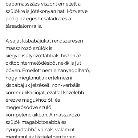
babamasszázs viszont emellett a 
szülőkre is jótékonyan hat, közvetve 
pedig az egész családra és a 
társadalomra is. 
A saját kisbabájukat rendszeresen 
masszírozó szülők is 
kiegyensúlyozottabbak, hiszen az 
oxitocintermelődésből nekik is jut 
bőven. Emellett nem elhanyagolható, 
hogy megtanulják értelmezni 
kisbabájuk jelzéseit, non-verbális 
kommunikációját, ezáltal közelebb 
érezve magukhoz őt, és 
megerősödve szülői 
kompetenciáikban. A masszírozó 
szülők magabiztosabbá és 
nyugodtabbá válnak, valamint 
megtanulják tiszteletben tartani 