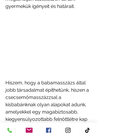
gyermekük igényeit és határait. 
Hiszem, hogy a babamasszázs által 
jobb társadalmat építhetünk, hiszen a 
csecsemőmasszázzsal a 
kisbabánknak olyan alapokat adunk, 
amelyekkel egy magabiztosabb, 
kiegyensúlyozottabb felnőttlétre kap 
lehetőséget. Átfogó kutatások 
kimutatták, hogy azok a felnőttek, 