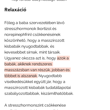
Relaxáció
Főleg a baba szervezetében lévő 
stresszhormonok (kortizol és 
norepinephfrin) csökkenésének 
köszönhető, hogy a masszírozott 
kisbabák nyugodtabbak, és 
kevesebbet sírnak, mint társaik. 
Ugyanez okozza azt is, hogy 
azok a 
babák, akiknek rendszeres 
masszázsban van részük, jobban és 
többet is alszanak.
 Nyugodtabb 
viselkedésükkel együtt jár, hogy a 
masszírozott kisbabák tudatállapotai 
szabályozottabbak, kiszámíthatóbbak.
A stresszhormonszint csökkenése 