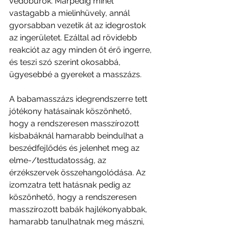
védőburok. Márpedig minél 
vastagabb a mielinhüvely, annál 
gyorsabban vezetik át az idegrostok 
az ingerületet. Ezáltal ad rövidebb 
reakciót az agy minden őt érő ingerre, 
és teszi szó szerint okosabbá, 
ügyesebbé a gyereket a masszázs.
A babamasszázs idegrendszerre tett 
jótékony hatásainak köszönhető, 
hogy a rendszeresen masszírozott 
kisbabáknál hamarabb beindulhat a 
beszédfejlődés és jelenhet meg az 
elme-/testtudatosság, az 
érzékszervek összehangolódása. Az 
izomzatra tett hatásnak pedig az 
köszönhető, hogy a rendszeresen 
masszírozott babák hajlékonyabbak, 
hamarabb tanulhatnak meg mászni, 